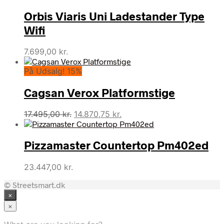
Orbis Viaris Uni Ladestander Type
Wifi
7.699,00
kr.
På Udsalg! 15%
Cagsan Verox Platformstige
Den
Den
17.495,00
kr.
14.870,75
kr.
oprindelige
aktuelle
pris
pris
Pizzamaster Countertop Pm402ed
var:
er:
17.495,00 kr..
14.870,75 kr..
23.447,00
kr.
© Streetsmart.dk
×
×