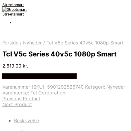
Streetsmart
Streetsmart
Forside
/
Nyheder
/
Tcl V5c Series 40v5c 1080p Smart
Tcl V5c Series 40v5c 1080p Smart
2.619,00
kr.
Bedste Pris Fundet på Price Index
Varenummer (SKU):
5901292526740
Kategori:
Nyheder
Varemærke:
Tcl Corporation
Previous Product
Next Product
Beskrivelse