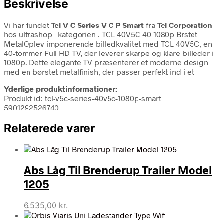
Beskrivelse
Vi har fundet
Tcl V C Series V C P Smart
fra
Tcl Corporation
hos ultrashop i kategorien
. TCL 40V5C 40 1080p Brstet
MetalOplev imponerende billedkvalitet med TCL 40V5C, en
40-tommer Full HD TV, der leverer skarpe og klare billeder i
1080p. Dette elegante TV præsenterer et moderne design
med en børstet metalfinish, der passer perfekt ind i et
Yderlige produktinformationer:
Produkt id: tcl-v5c-series-40v5c-1080p-smart
5901292526740
Relaterede varer
Abs Låg Til Brenderup Trailer Model
1205
6.535,00
kr.