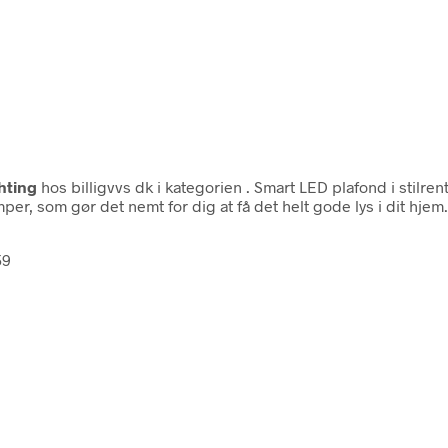
ghting
hos billigvvs dk i kategorien
. Smart LED plafond i stilre
er, som gør det nemt for dig at få det helt gode lys i dit h
59