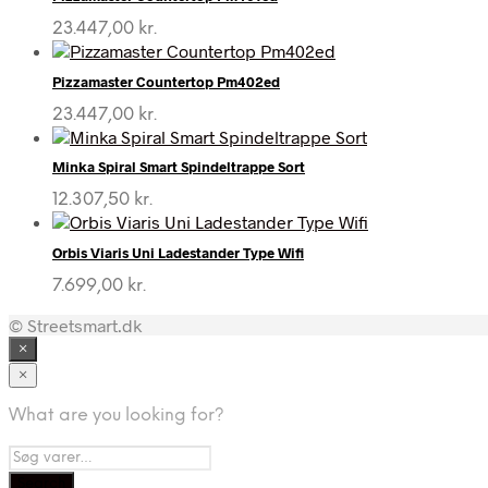
23.447,00
kr.
Pizzamaster Countertop Pm402ed
23.447,00
kr.
Minka Spiral Smart Spindeltrappe Sort
12.307,50
kr.
Orbis Viaris Uni Ladestander Type Wifi
7.699,00
kr.
© Streetsmart.dk
×
×
What are you looking for?