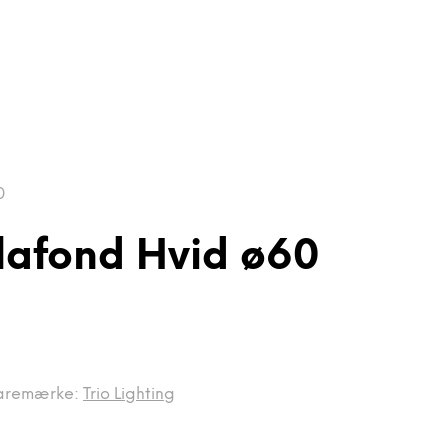
0
Plafond Hvid ø60
aremærke:
Trio Lighting