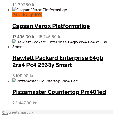
12.307,50
kr.
På Udsalg! 10%
Cagsan Verox Platformstige
Den
Den
17.495,00
kr.
15.745,50
kr.
oprindelige
aktuelle
pris
pris
var:
er:
Hewlett Packard Enterprise 64gb
17.495,00 kr..
15.745,50 kr..
2rx4 Pc4 2933y Smart
6.199,00
kr.
Pizzamaster Countertop Pm401ed
23.447,00
kr.
© Streetsmart.dk