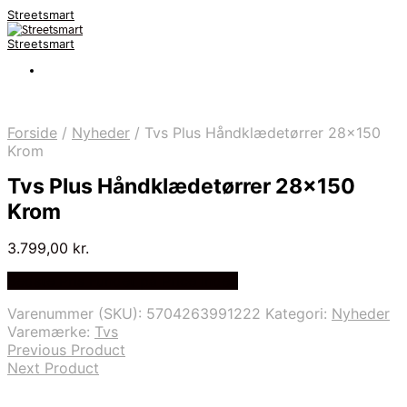
Streetsmart
Streetsmart
Forside
/
Nyheder
/
Tvs Plus Håndklædetørrer 28×150
Krom
Tvs Plus Håndklædetørrer 28×150
Krom
3.799,00
kr.
Bedste Pris Fundet på Price Index
Varenummer (SKU):
5704263991222
Kategori:
Nyheder
Varemærke:
Tvs
Previous Product
Next Product