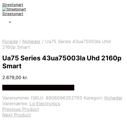
Streetsmart
Streetsmart
Forside
/
Nyheder
/
Ua75 Series 43ua75003la Uhd
2160p Smart
Ua75 Series 43ua75003la Uhd 2160p
Smart
2.679,00
kr.
Bedste Pris Fundet på Price Index
Varenummer (SKU):
8806096352793
Kategori:
Nyheder
Varemærke:
Lg Electronics
Previous Product
Next Product