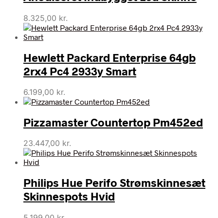
8.325,00
kr.
Hewlett Packard Enterprise 64gb
2rx4 Pc4 2933y Smart
6.199,00
kr.
Pizzamaster Countertop Pm452ed
23.447,00
kr.
Philips Hue Perifo Strømskinnesæt
Skinnespots Hvid
5.199,00
kr.