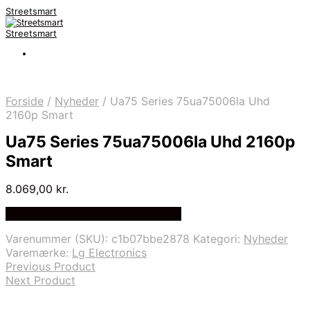
Streetsmart
Streetsmart
Forside
/
Nyheder
/
Ua75 Series 75ua75006la Uhd
2160p Smart
Ua75 Series 75ua75006la Uhd 2160p
Smart
8.069,00
kr.
Bedste Pris Fundet på Price Index
Varenummer (SKU):
c1b07bbe2878
Kategori:
Nyheder
Varemærke:
Lg Electronics
Previous Product
Next Product