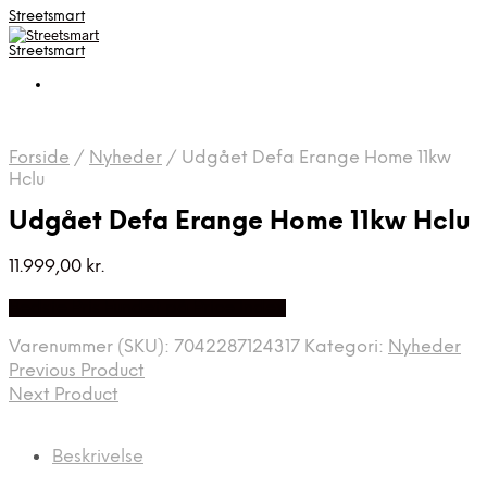
Streetsmart
Streetsmart
Forside
/
Nyheder
/
Udgået Defa Erange Home 11kw
Hclu
Udgået Defa Erange Home 11kw Hclu
11.999,00
kr.
Bedste Pris Fundet på Price Index
Varenummer (SKU):
7042287124317
Kategori:
Nyheder
Previous Product
Next Product
Beskrivelse