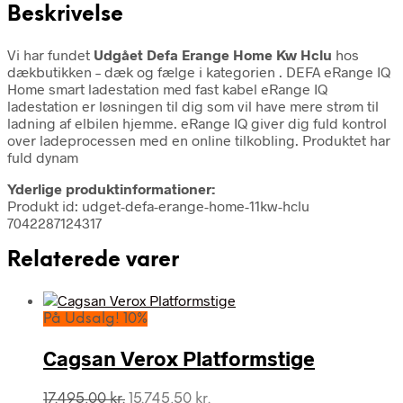
Beskrivelse
Vi har fundet
Udgået Defa Erange Home Kw Hclu
hos
dækbutikken – dæk og fælge i kategorien
. DEFA eRange IQ
Home smart ladestation med fast kabel eRange IQ
ladestation er løsningen til dig som vil have mere strøm til
ladning af elbilen hjemme. eRange IQ giver dig fuld kontrol
over ladeprocessen med en online tilkobling. Produktet har
fuld dynam
Yderlige produktinformationer:
Produkt id: udget-defa-erange-home-11kw-hclu
7042287124317
Relaterede varer
På Udsalg! 10%
Cagsan Verox Platformstige
Den
Den
17.495,00
kr.
15.745,50
kr.