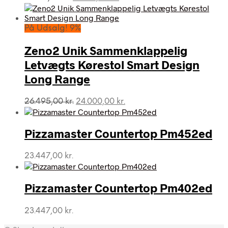
oprindelige
aktuelle
pris
pris
var:
er:
På Udsalg! 9%
17.495,00 kr..
15.745,50 kr..
Zeno2 Unik Sammenklappelig
Letvægts Kørestol Smart Design
Long Range
Den
Den
26.495,00
kr.
24.000,00
kr.
oprindelige
aktuelle
pris
pris
var:
er:
Pizzamaster Countertop Pm452ed
26.495,00 kr..
24.000,00 kr..
23.447,00
kr.
Pizzamaster Countertop Pm402ed
23.447,00
kr.