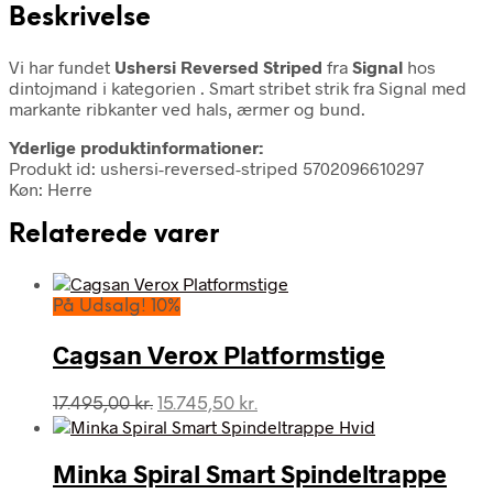
Beskrivelse
Vi har fundet
Ushersi Reversed Striped
fra
Signal
hos
dintojmand i kategorien
. Smart stribet strik fra Signal med
markante ribkanter ved hals, ærmer og bund.
Yderlige produktinformationer:
Produkt id: ushersi-reversed-striped 5702096610297
Køn: Herre
Relaterede varer
På Udsalg! 10%
Cagsan Verox Platformstige
Den
Den
17.495,00
kr.
15.745,50
kr.
oprindelige
aktuelle
pris
pris
var:
er:
Minka Spiral Smart Spindeltrappe
17.495,00 kr..
15.745,50 kr..