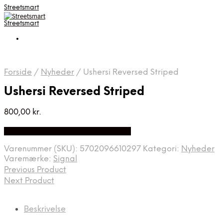
Streetsmart
Streetsmart
Forside
/
Nyheder
/
Ushersi Reversed Striped
Ushersi Reversed Striped
800,00
kr.
Bedste Pris Fundet på Price Index
Varenummer (SKU):
5702096610297
Kategori:
Nyheder
Varemærke:
Signal
Previous Product
Next Product
Beskrivelse