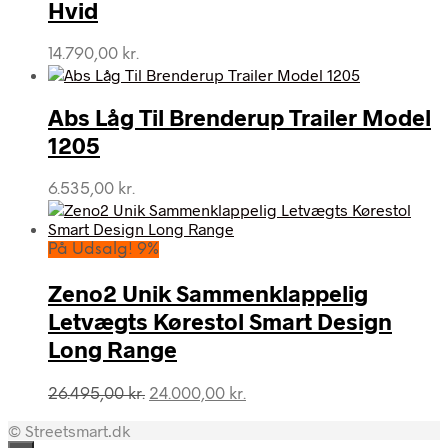
Hvid
14.790,00
kr.
Abs Låg Til Brenderup Trailer Model
1205
6.535,00
kr.
På Udsalg! 9%
Zeno2 Unik Sammenklappelig
Letvægts Kørestol Smart Design
Long Range
Den
Den
26.495,00
kr.
24.000,00
kr.
oprindelige
aktuelle
© Streetsmart.dk
pris
pris