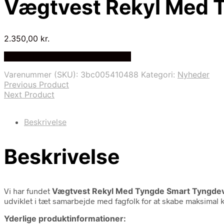
Vægtvest Rekyl Med 
2.350,00
kr.
Bedste Pris Fundet på Price Index
Varenummer (SKU):
3bc005410488
Kategori:
Nyheder
Previous Product
Next Product
Beskrivelse
Beskrivelse
Vi har fundet
Vægtvest Rekyl Med Tyngde Smart Tyngde
udviklet i tæt samarbejde med fagfolk for at skabe maksimal 
Yderlige produktinformationer: