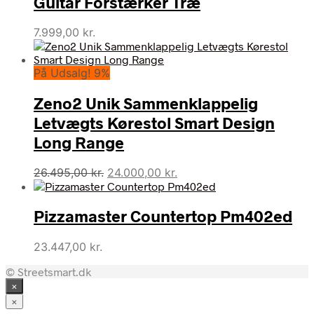
Guitar Forstærker Træ
7.999,00
kr.
På Udsalg! 9%
Zeno2 Unik Sammenklappelig
Letvægts Kørestol Smart Design
Long Range
Den
Den
26.495,00
kr.
24.000,00
kr.
oprindelige
aktuelle
pris
pris
Pizzamaster Countertop Pm402ed
var:
er:
26.495,00 kr..
24.000,00 kr..
23.447,00
kr.
© Streetsmart.dk
×
×