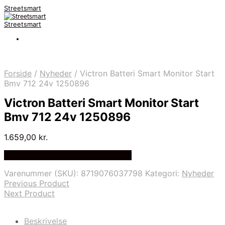
Streetsmart
Streetsmart
Forside
/
Nyheder
/
Victron Batteri Smart Monitor Start
Bmv 712 24v 1250896
Victron Batteri Smart Monitor Start
Bmv 712 24v 1250896
1.659,00
kr.
Bedste Pris Fundet på Price Index
Varenummer (SKU):
8719076037798
Kategori:
Nyheder
Previous Product
Next Product
Beskrivelse