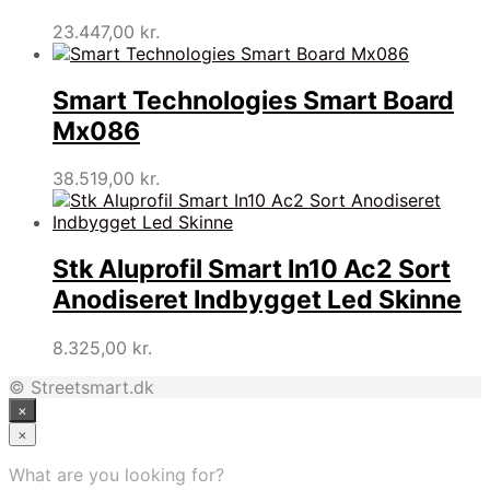
23.447,00
kr.
Smart Technologies Smart Board
Mx086
38.519,00
kr.
Stk Aluprofil Smart In10 Ac2 Sort
Anodiseret Indbygget Led Skinne
8.325,00
kr.
© Streetsmart.dk
×
×
What are you looking for?