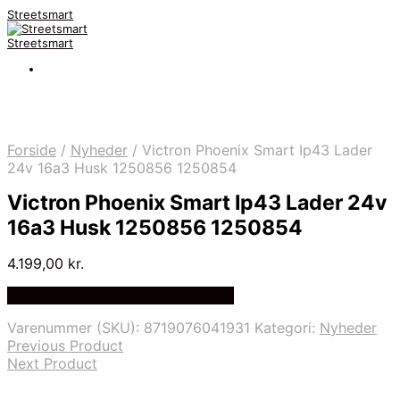
Streetsmart
Streetsmart
Forside
/
Nyheder
/
Victron Phoenix Smart Ip43 Lader
24v 16a3 Husk 1250856 1250854
Victron Phoenix Smart Ip43 Lader 24v
16a3 Husk 1250856 1250854
4.199,00
kr.
Bedste Pris Fundet på Price Index
Varenummer (SKU):
8719076041931
Kategori:
Nyheder
Previous Product
Next Product