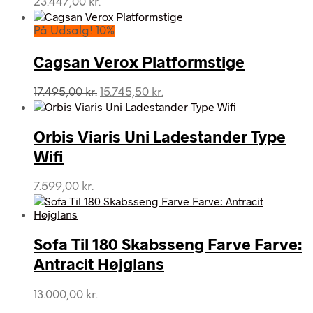
23.447,00
kr.
På Udsalg! 10%
Cagsan Verox Platformstige
Den
Den
17.495,00
kr.
15.745,50
kr.
oprindelige
aktuelle
pris
pris
var:
er:
Orbis Viaris Uni Ladestander Type
17.495,00 kr..
15.745,50 kr..
Wifi
7.599,00
kr.
Sofa Til 180 Skabsseng Farve Farve:
Antracit Højglans
13.000,00
kr.