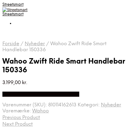
Streetsmart
Streetsmart
Forside
/
Nyheder
/
Wahoo Zwift Ride Smart
Handlebar 150336
Wahoo Zwift Ride Smart Handlebar
150336
3.199,00
kr.
Bedste Pris Fundet på Price Index
Varenummer (SKU):
810114162613
Kategori:
Nyheder
Varemærke:
Wahoo
Previous Product
Next Product