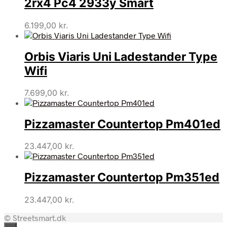
2rx4 Pc4 2933y Smart
6.199,00
kr.
Orbis Viaris Uni Ladestander Type
Wifi
7.699,00
kr.
Pizzamaster Countertop Pm401ed
23.447,00
kr.
Pizzamaster Countertop Pm351ed
23.447,00
kr.
© Streetsmart.dk