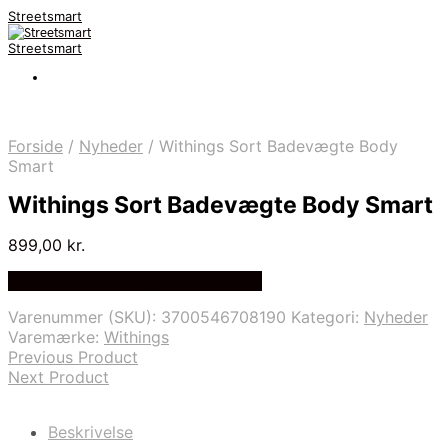
Streetsmart
Streetsmart
Forside
/
Nyheder
/
Withings Sort Badevægte Body
Smart
Withings Sort Badevægte Body Smart
899,00
kr.
Bedste Pris Fundet på Price Index
Varenummer (SKU):
3700546708190
Kategori:
Nyheder
Varemærke:
Withings
Previous Product
Next Product
Beskrivelse