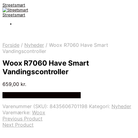
Streetsmart
Streetsmart
Forside
/
Nyheder
/
Woox R7060 Have Smart
Vandingscontroller
Woox R7060 Have Smart
Vandingscontroller
659,00
kr.
Bedste Pris Fundet på Price Index
Varenummer (SKU):
8435606701198
Kategori:
Nyheder
Varemærke:
Woox
Previous Product
Next Product