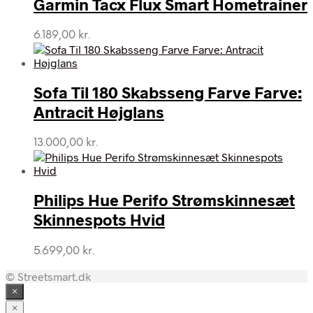
Garmin Tacx Flux Smart Hometrainer
6.189,00
kr.
Sofa Til 180 Skabsseng Farve Farve:
Antracit Højglans
13.000,00
kr.
Philips Hue Perifo Strømskinnesæt
Skinnespots Hvid
5.699,00
kr.
© Streetsmart.dk
×
×