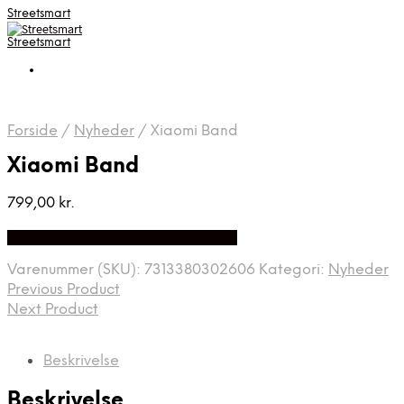
Streetsmart
Streetsmart
Forside
/
Nyheder
/
Xiaomi Band
Xiaomi Band
799,00
kr.
Bedste Pris Fundet på Price Index
Varenummer (SKU):
7313380302606
Kategori:
Nyheder
Previous Product
Next Product
Beskrivelse
Beskrivelse