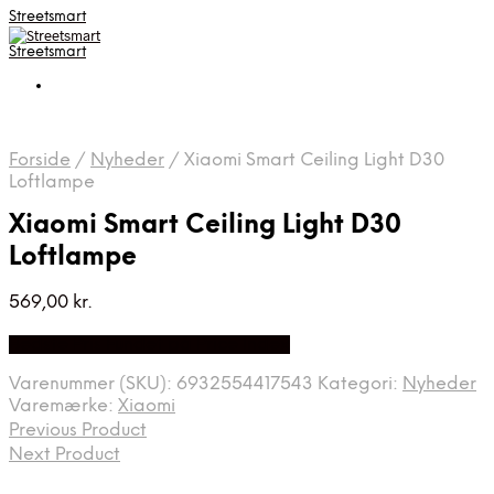
Streetsmart
Streetsmart
Forside
/
Nyheder
/
Xiaomi Smart Ceiling Light D30
Loftlampe
Xiaomi Smart Ceiling Light D30
Loftlampe
569,00
kr.
Bedste Pris Fundet på Price Index
Varenummer (SKU):
6932554417543
Kategori:
Nyheder
Varemærke:
Xiaomi
Previous Product
Next Product