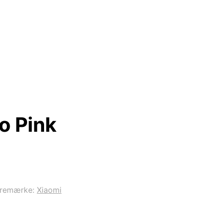
o Pink
remærke:
Xiaomi