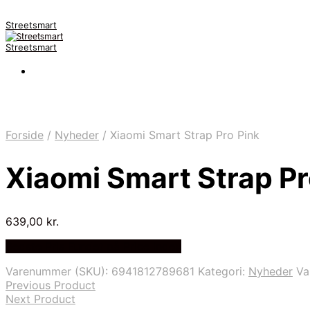
Streetsmart
Streetsmart
Forside
/
Nyheder
/
Xiaomi Smart Strap Pro Pink
Xiaomi Smart Strap Pr
639,00
kr.
Bedste Pris Fundet på Price Index
Varenummer (SKU):
6941812789681
Kategori:
Nyheder
Va
Previous Product
Next Product