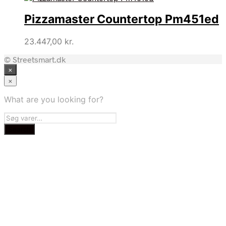
Pizzamaster Countertop Pm451ed
23.447,00
kr.
© Streetsmart.dk
×
×
What are you looking for?