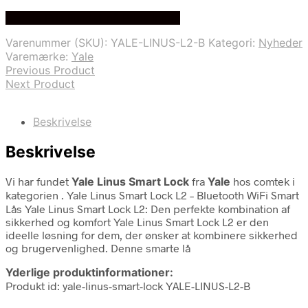
Bedste Pris Fundet på Price Index
Varenummer (SKU):
YALE-LINUS-L2-B
Kategori:
Nyheder
Varemærke:
Yale
Previous Product
Next Product
Beskrivelse
Beskrivelse
Vi har fundet
Yale Linus Smart Lock
fra
Yale
hos comtek i
kategorien
. Yale Linus Smart Lock L2 – Bluetooth WiFi Smart
Lås Yale Linus Smart Lock L2: Den perfekte kombination af
sikkerhed og komfort Yale Linus Smart Lock L2 er den
ideelle løsning for dem, der ønsker at kombinere sikkerhed
og brugervenlighed. Denne smarte lå
Yderlige produktinformationer:
Produkt id: yale-linus-smart-lock YALE-LINUS-L2-B