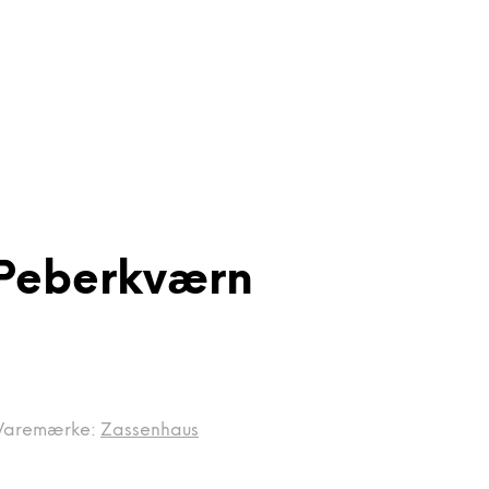
 Peberkværn
Varemærke:
Zassenhaus