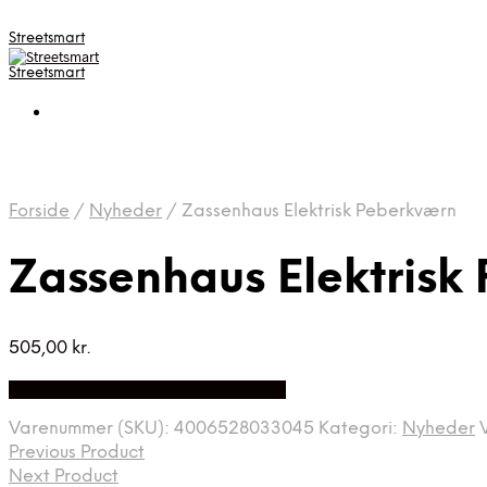
Streetsmart
Streetsmart
Forside
/
Nyheder
/
Zassenhaus Elektrisk Peberkværn
Zassenhaus Elektrisk
505,00
kr.
Bedste Pris Fundet på Price Index
Varenummer (SKU):
4006528033045
Kategori:
Nyheder
Previous Product
Next Product