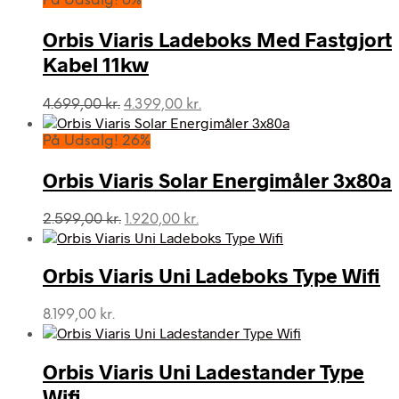
På Udsalg! 6%
Orbis Viaris Ladeboks Med Fastgjort
Kabel 11kw
Den
Den
4.699,00
kr.
4.399,00
kr.
oprindelige
aktuelle
pris
pris
På Udsalg! 26%
var:
er:
4.699,00 kr..
4.399,00 kr..
Orbis Viaris Solar Energimåler 3x80a
Den
Den
2.599,00
kr.
1.920,00
kr.
oprindelige
aktuelle
pris
pris
var:
er:
Orbis Viaris Uni Ladeboks Type Wifi
2.599,00 kr..
1.920,00 kr..
8.199,00
kr.
Orbis Viaris Uni Ladestander Type
Wifi