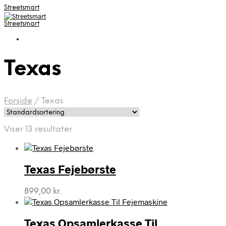
Streetsmart
Streetsmart
Texas
Forside
/
Texas
Viser 13 resultater
Texas Fejebørste
899,00
kr.
Texas Opsamlerkasse Til