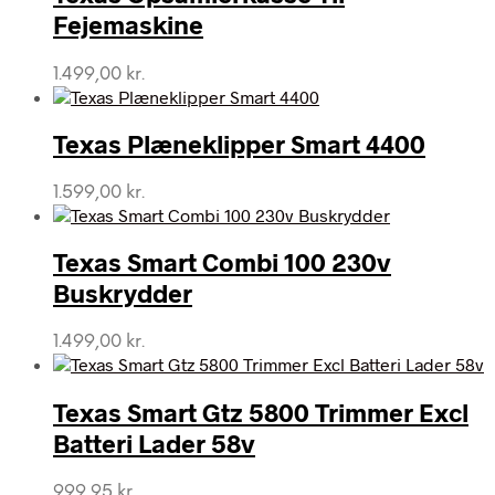
Fejemaskine
1.499,00
kr.
Texas Plæneklipper Smart 4400
1.599,00
kr.
Texas Smart Combi 100 230v
Buskrydder
1.499,00
kr.
Texas Smart Gtz 5800 Trimmer Excl
Batteri Lader 58v
999,95
kr.