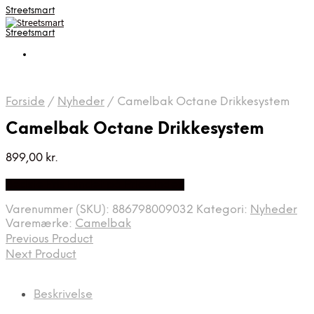
Streetsmart
Streetsmart
Forside
/
Nyheder
/
Camelbak Octane Drikkesystem
Camelbak Octane Drikkesystem
899,00
kr.
Bedste Pris Fundet på Price Index
Varenummer (SKU):
886798009032
Kategori:
Nyheder
Varemærke:
Camelbak
Previous Product
Next Product
Beskrivelse