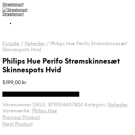
Streetsmart
Streetsmart
Forside
/
Nyheder
/
Philips Hue Perifo Strømskinnesæt
Skinnespots Hvid
Philips Hue Perifo Strømskinnesæt
Skinnespots Hvid
5.199,00
kr.
Bedste Pris Fundet på Price Index
Varenummer (SKU):
8719514407824
Kategori:
Nyheder
Varemærke:
Philips Hue
Previous Product
Next Product