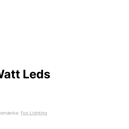
att Leds
remærke:
Fos Lighting