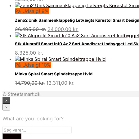
På Udsalg! 9%
Zeno2 Unik Sammenklappelig Letvægts Kørestol Smart Desig
Den
Den
26.495,00
kr.
24.000,00
kr.
oprindelige
aktuelle
pris
pris
Stk Aluprofil Smart In10 Ac2 Sort Anodiseret Indbygget Led S
var:
er:
8.325,00
kr.
26.495,00 kr..
24.000,00 kr..
På Udsalg! 10%
Minka Spiral Smart Spindeltrappe Hvid
Den
Den
14.790,00
kr.
13.311,00
kr.
oprindelige
aktuelle
© Streetsmart.dk
pris
pris
×
var:
er:
14.790,00 kr..
13.311,00 kr..
×
What are you looking for?