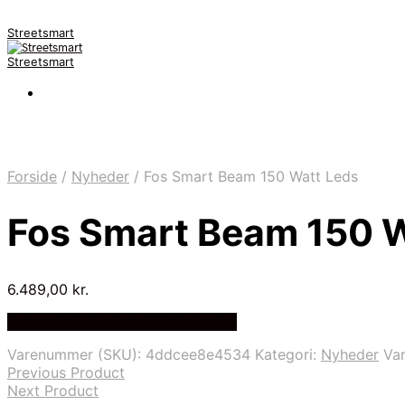
Streetsmart
Streetsmart
Forside
/
Nyheder
/
Fos Smart Beam 150 Watt Leds
Fos Smart Beam 150 W
6.489,00
kr.
Bedste Pris Fundet på Price Index
Varenummer (SKU):
4ddcee8e4534
Kategori:
Nyheder
Va
Previous Product
Next Product