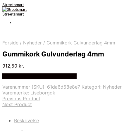
Streetsmart
Streetsmart
Forside
/
Nyheder
/
Gummikork Gulvunderlag 4mm
Gummikork Gulvunderlag 4mm
912,50
kr.
Bedste Pris Fundet på Price Index
Varenummer (SKU):
61da6d58e8e7
Kategori:
Nyheder
Varemærke:
Liseborgdk
Previous Product
Next Product
Beskrivelse