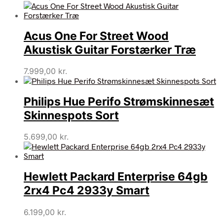
Acus One For Street Wood
Akustisk Guitar Forstærker Træ
7.999,00
kr.
Philips Hue Perifo Strømskinnesæt
Skinnespots Sort
5.699,00
kr.
Hewlett Packard Enterprise 64gb
2rx4 Pc4 2933y Smart
6.199,00
kr.