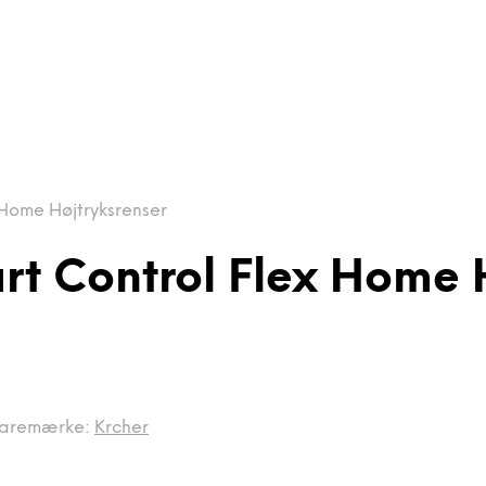
Home Højtryksrenser
t Control Flex Home H
aremærke:
Krcher