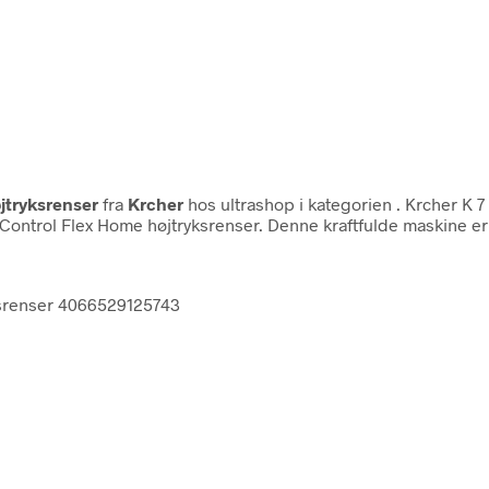
jtryksrenser
fra
Krcher
hos ultrashop i kategorien
. Krcher K 
ontrol Flex Home højtryksrenser. Denne kraftfulde maskine er 
ksrenser 4066529125743