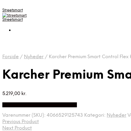
Streetsmart
Streetsmart
Forside
/
Nyheder
/
Karcher Premium Smart Control Flex 
Karcher Premium Smar
5.219,00
kr.
Bedste Pris Fundet på Price Index
Varenummer (SKU):
4066529125743
Kategori:
Nyheder
V
Previous Product
Next Product