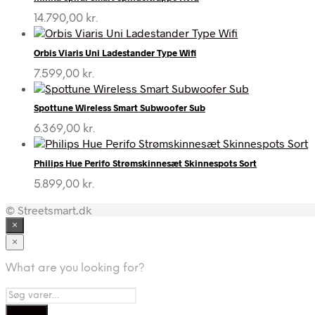
14.790,00
kr.
Orbis Viaris Uni Ladestander Type Wifi
7.599,00
kr.
Spottune Wireless Smart Subwoofer Sub
6.369,00
kr.
Philips Hue Perifo Strømskinnesæt Skinnespots Sort
5.899,00
kr.
© Streetsmart.dk
×
×
What are you looking for?