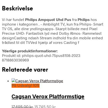
Beskrivelse
Vi har fundet
Philips Ampquot Uhd Pus
fra
Philips
hos
inphone i kategorien
. – Ambilight TV, kun fra Philips- Smart
TV OS, alle dine yndlingsapps- Skarpt billede med Pixel
Precise UHD- Fantastisk lyd med Dolby Atmos- Rammeløst
designCasting ndash Stream indhold fra din mobile enhed
trådløst til dit TVVed hjælp af vores Casting f
Yderlige produktinformationer:
Produkt id: philips-quot-uhd-75pus8108-2023
8718863036969
Relaterede varer
På Udsalg! 10%
Cagsan Verox Platformstige
Den
Den
17.495,00
kr.
15.745,50
kr.