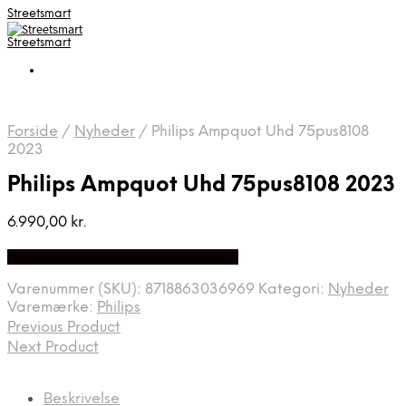
Streetsmart
Streetsmart
Forside
/
Nyheder
/
Philips Ampquot Uhd 75pus8108
2023
Philips Ampquot Uhd 75pus8108 2023
6.990,00
kr.
Bedste Pris Fundet på Price Index
Varenummer (SKU):
8718863036969
Kategori:
Nyheder
Varemærke:
Philips
Previous Product
Next Product
Beskrivelse