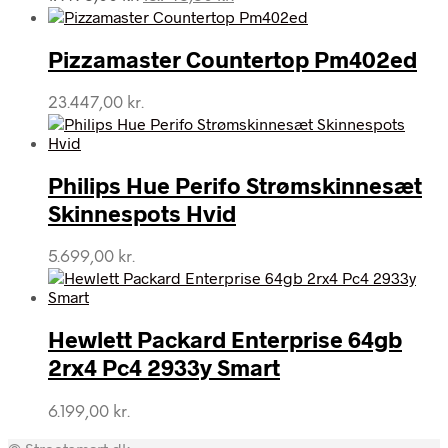
oprindelige
aktuelle
pris
pris
var:
er:
Pizzamaster Countertop Pm402ed
17.495,00 kr..
15.745,50 kr..
23.447,00
kr.
Philips Hue Perifo Strømskinnesæt
Skinnespots Hvid
5.699,00
kr.
Hewlett Packard Enterprise 64gb
2rx4 Pc4 2933y Smart
6.199,00
kr.