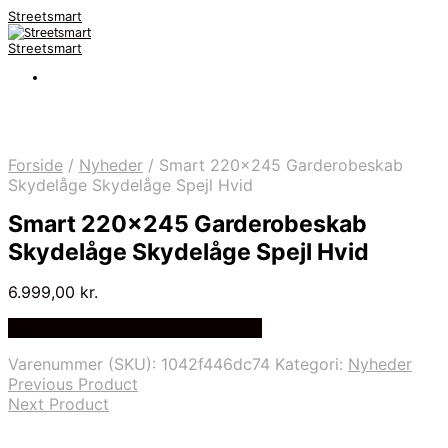
Streetsmart
Streetsmart
Forside
/
Nyheder
/
Smart 220×245 Garderobeskab
Skydelåge Skydelåge Spejl Hvid
Smart 220×245 Garderobeskab
Skydelåge Skydelåge Spejl Hvid
6.999,00
kr.
Bedste Pris Fundet på Price Index
Varenummer (SKU):
1042f446dc74
Kategori:
Nyheder
Previous Product
Next Product