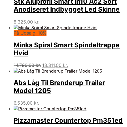
Stk Aluprofil Smart In10 Ac2 Sort
Anodiseret Indbygget Led Skinne
8.325,00
kr.
På Udsalg! 10%
Minka Spiral Smart Spindeltrappe
Hvid
Den
Den
14.790,00
kr.
13.311,00
kr.
oprindelige
aktuelle
pris
pris
Abs Låg Til Brenderup Trailer
var:
er:
14.790,00 kr..
13.311,00 kr..
Model 1205
6.535,00
kr.
Pizzamaster Countertop Pm351ed