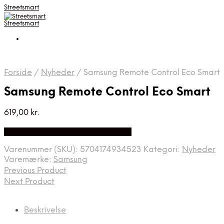
Streetsmart
Streetsmart
Forside
/
Nyheder
/
Samsung Remote Control Eco Smart
Samsung Remote Control Eco Smart
619,00
kr.
Bedste Pris Fundet på Price Index
Varenummer (SKU):
5704174934523
Kategori:
Nyheder
Varemærke:
Samsung
Previous Product
Next Product
Beskrivelse