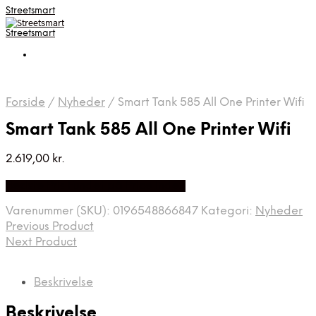
Streetsmart
Streetsmart
Forside
/
Nyheder
/
Smart Tank 585 All One Printer Wifi
Smart Tank 585 All One Printer Wifi
2.619,00
kr.
Bedste Pris Fundet på Price Index
Varenummer (SKU):
0196548866847
Kategori:
Nyheder
Previous Product
Next Product
Beskrivelse
Beskrivelse