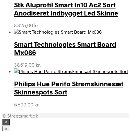
Stk Aluprofil Smart In10 Ac2 Sort
Anodiseret Indbygget Led Skinne
8.325,00
kr.
Smart Technologies Smart Board
Mx086
38.519,00
kr.
Philips Hue Perifo Strømskinnesæt
Skinnespots Sort
5.699,00
kr.
© Streetsmart.dk
×
×