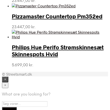
23.447,00
kr.
Pizzamaster Countertop Pm352ed
23.447,00
kr.
Philips Hue Perifo Strømskinnesæt
Skinnespots Hvid
5.699,00
kr.
© Streetsmart.dk
×
×
What are you looking for?