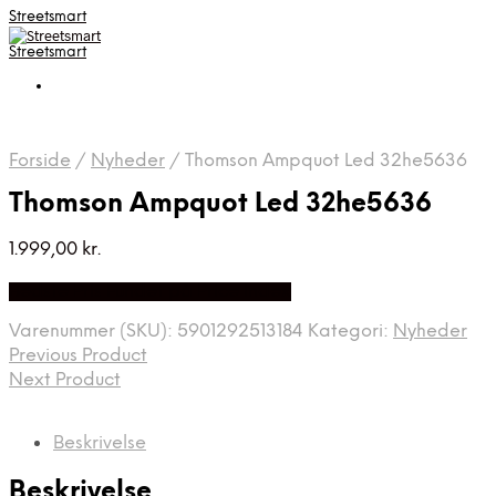
Streetsmart
Streetsmart
Forside
/
Nyheder
/
Thomson Ampquot Led 32he5636
Thomson Ampquot Led 32he5636
1.999,00
kr.
Bedste Pris Fundet på Price Index
Varenummer (SKU):
5901292513184
Kategori:
Nyheder
Previous Product
Next Product
Beskrivelse
Beskrivelse