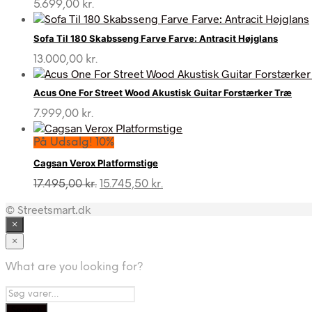
5.699,00
kr.
Sofa Til 180 Skabsseng Farve Farve: Antracit Højglans
13.000,00
kr.
Acus One For Street Wood Akustisk Guitar Forstærker Træ
7.999,00
kr.
På Udsalg! 10%
Cagsan Verox Platformstige
Den
Den
17.495,00
kr.
15.745,50
kr.
oprindelige
aktuelle
© Streetsmart.dk
pris
pris
var:
er:
×
17.495,00 kr..
15.745,50 kr..
×
What are you looking for?