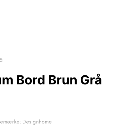
rå
m Bord Brun Grå
remærke:
Designhome