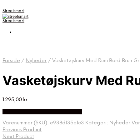
Streetsmart
Streetsmart
Forside
/
Nyheder
/
Vasketøjskurv Med Rum Bord Brun G
Vasketøjskurv Med Ru
1.295,00
kr.
Bedste Pris Fundet på Price Index
Varenummer (SKU):
e938d135e1c3
Kategori:
Nyheder
Va
Previous Product
Next Product