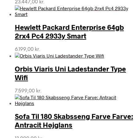
23.447,00
kr.
Hewlett Packard Enterprise 64gb
2rx4 Pc4 2933y Smart
6.199,00
kr.
Orbis Viaris Uni Ladestander Type
Wifi
7.599,00
kr.
Sofa Til 180 Skabsseng Farve Farve:
Antracit Højglans