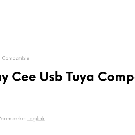
a Compatible
ay Cee Usb Tuya Comp
Varemærke:
Logilink