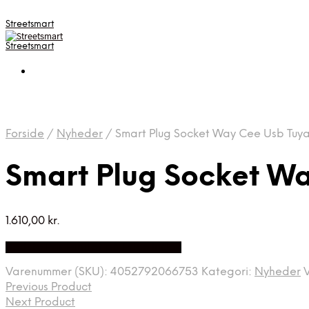
Streetsmart
Streetsmart
Forside
/
Nyheder
/
Smart Plug Socket Way Cee Usb Tuy
Smart Plug Socket W
1.610,00
kr.
Bedste Pris Fundet på Price Index
Varenummer (SKU):
4052792066753
Kategori:
Nyheder
Previous Product
Next Product