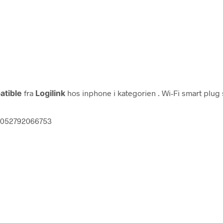
atible
fra
Logilink
hos inphone i kategorien
. Wi-Fi smart plug
 4052792066753